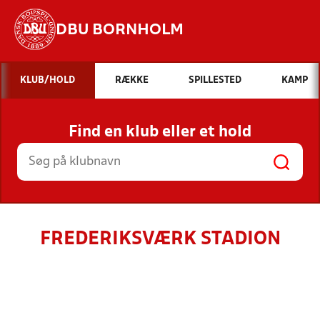
DBU BORNHOLM
Hvad vil du søge efter?
KLUB/HOLD
RÆKKE
SPILLESTED
KAMP
INDHOLD OG NYHEDER
Find en klub eller et hold
STILLINGER, RESULTATER, KLUBBER OG
HOLD
FREDERIKSVÆRK STADION