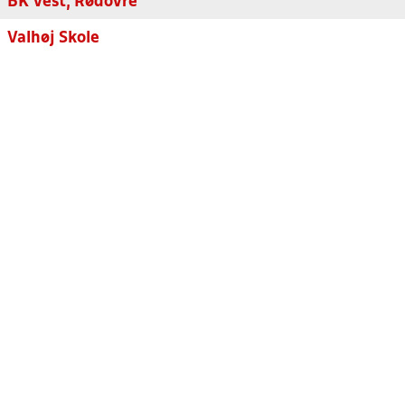
BK Vest, Rødovre
Valhøj Skole