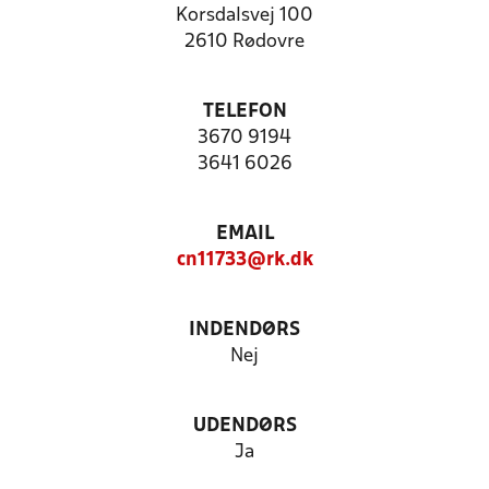
Korsdalsvej 100
2610 Rødovre
TELEFON
3670 9194
3641 6026
EMAIL
cn11733@rk.dk
INDENDØRS
Nej
UDENDØRS
Ja