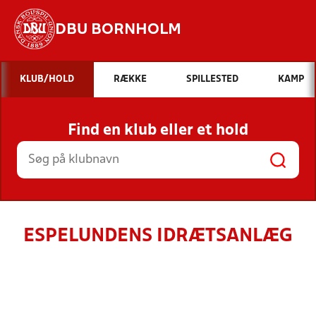
DBU BORNHOLM
Hvad vil du søge efter?
KLUB/HOLD
RÆKKE
SPILLESTED
KAMP
INDHOLD OG NYHEDER
Find en klub eller et hold
STILLINGER, RESULTATER, KLUBBER OG
HOLD
ESPELUNDENS IDRÆTSANLÆG