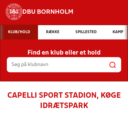
DBU BORNHOLM
Hvad vil du søge efter?
KLUB/HOLD
RÆKKE
SPILLESTED
KAMP
INDHOLD OG NYHEDER
Find en klub eller et hold
STILLINGER, RESULTATER, KLUBBER OG
HOLD
CAPELLI SPORT STADION, KØGE
IDRÆTSPARK