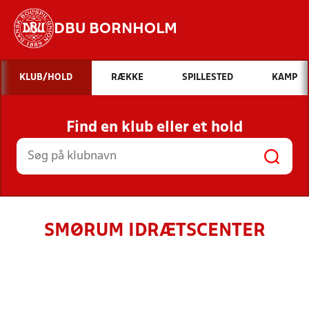
DBU BORNHOLM
Hvad vil du søge efter?
KLUB/HOLD
RÆKKE
SPILLESTED
KAMP
INDHOLD OG NYHEDER
Find en klub eller et hold
STILLINGER, RESULTATER, KLUBBER OG
HOLD
SMØRUM IDRÆTSCENTER