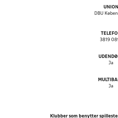
UNIO
DBU Køben
TELEF
3819 08
UDENDØ
Ja
MULTIB
Ja
Klubber som benytter spillest