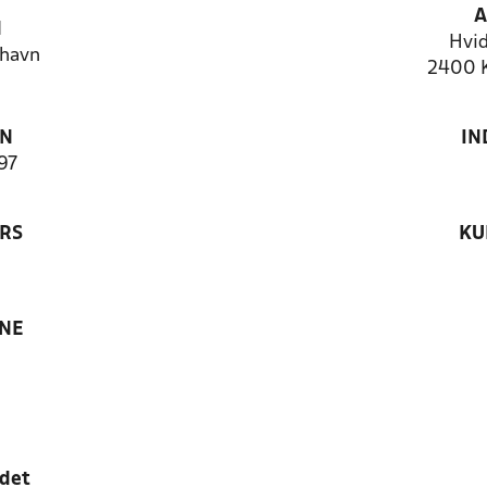
A
N
Hvid
havn
2400 
ON
IN
97
RS
KU
ANE
edet