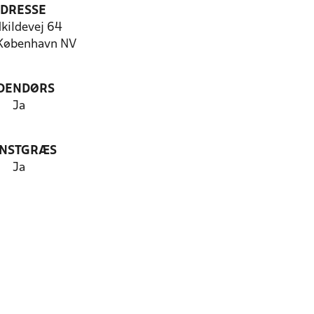
DRESSE
kildevej 64
København NV
DENDØRS
Ja
NSTGRÆS
Ja