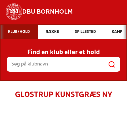
DBU BORNHOLM
Hvad vil du søge efter?
KLUB/HOLD
RÆKKE
SPILLESTED
KAMP
INDHOLD OG NYHEDER
Find en klub eller et hold
STILLINGER, RESULTATER, KLUBBER OG
HOLD
GLOSTRUP KUNSTGRÆS NY