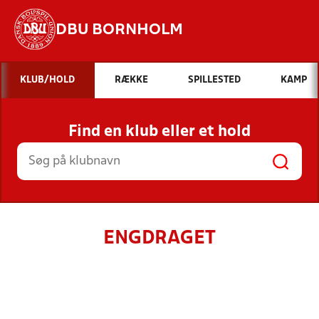
DBU BORNHOLM
Hvad vil du søge efter?
KLUB/HOLD
RÆKKE
SPILLESTED
KAMP
INDHOLD OG NYHEDER
Find en klub eller et hold
STILLINGER, RESULTATER, KLUBBER OG
HOLD
ENGDRAGET