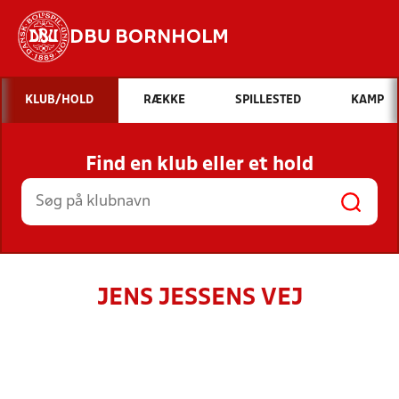
DBU BORNHOLM
Hvad vil du søge efter?
KLUB/HOLD
RÆKKE
SPILLESTED
KAMP
INDHOLD OG NYHEDER
Find en klub eller et hold
STILLINGER, RESULTATER, KLUBBER OG
HOLD
JENS JESSENS VEJ