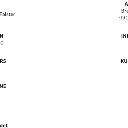
A
N
Br
Falster
490
ON
IN
70
RS
KU
ANE
edet