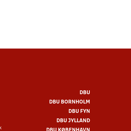
DBU
DBU BORNHOLM
DBU FYN
DBU JYLLAND
k
DBU KØBENHAVN