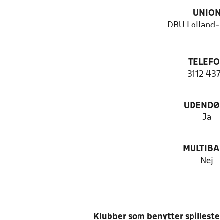
UNIO
DBU Lolland-
TELEF
3112 43
UDENDØ
Ja
MULTIB
Nej
Klubber som benytter spillest