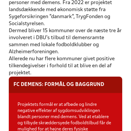
personer med demens. Fra 2022 er projektet
landsdækkende med økonomisk støtte fra
Sygeforsikringen "danmark", TrygFonden og
Socialstyrelsen.
Dermed bliver 15 kommuner over de næste tre år
involveret i DBU's tilbud til demensramte
sammen med lokale fodboldklubber og
Alzheimerforeningen.
Allerede nu har flere kommuner givet positive
tilkendegivelser i forhold til at blive en del af
projektet.
FC DEMENS: FORMÅL OG BAGGRUND
Projektets formål er at afbøde og lindre
negative effekter af sygdomsudviklingen
blandt personer med demens. Ved at etablere
og tilbyde skræddersyede fodboldtilbud får de
mulighed for at højne deres fysiske