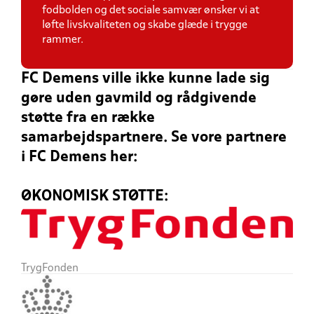
fodbolden og det sociale samvær ønsker vi at
løfte livskvaliteten og skabe glæde i trygge
rammer.
FC Demens ville ikke kunne lade sig
gøre uden gavmild og rådgivende
støtte fra en række
samarbejdspartnere. Se vore partnere
i FC Demens her:
ØKONOMISK STØTTE:
TrygFonden