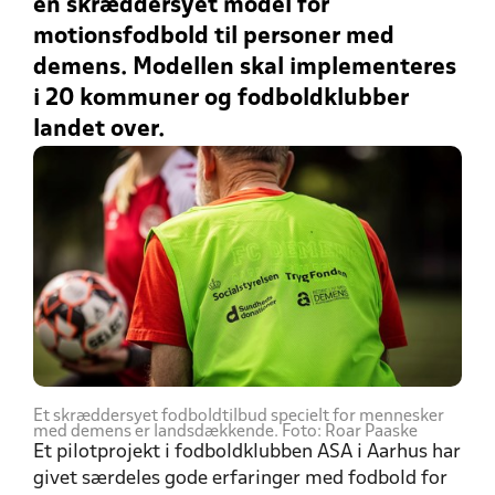
en skræddersyet model for
motionsfodbold til personer med
demens. Modellen skal implementeres
i 20 kommuner og fodboldklubber
landet over.
Et skræddersyet fodboldtilbud specielt for mennesker
med demens er landsdækkende. Foto: Roar Paaske
Et pilotprojekt i fodboldklubben ASA i Aarhus har
givet særdeles gode erfaringer med fodbold for