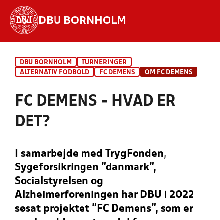
DBU BORNHOLM
Hvad vil du søge efter?
DBU BORNHOLM
TURNERINGER
INDHOLD OG NYHEDER
ALTERNATIV FODBOLD
FC DEMENS
OM FC DEMENS
STILLINGER, RESULTATER, KLUBBER OG
FC DEMENS - HVAD ER
HOLD
DET?
I samarbejde med TrygFonden,
Sygeforsikringen ”danmark”,
Socialstyrelsen og
Alzheimerforeningen har DBU i 2022
søsat projektet ”FC Demens”, som er