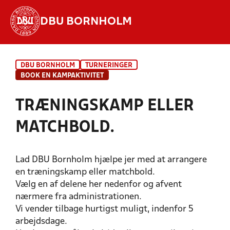
DBU BORNHOLM
Hvad vil du søge efter?
DBU BORNHOLM
TURNERINGER
INDHOLD OG NYHEDER
BOOK EN KAMPAKTIVITET
STILLINGER, RESULTATER, KLUBBER OG
TRÆNINGSKAMP ELLER
HOLD
MATCHBOLD.
Lad DBU Bornholm hjælpe jer med at arrangere
en træningskamp eller matchbold.
Vælg en af delene her nedenfor og afvent
nærmere fra administrationen.
Vi vender tilbage hurtigst muligt, indenfor 5
arbejdsdage.