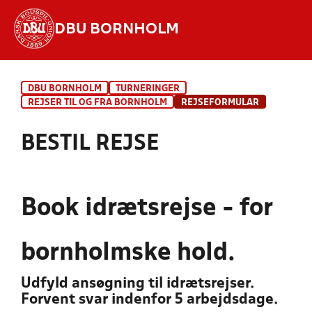
DBU BORNHOLM
Hvad vil du søge efter?
DBU BORNHOLM
TURNERINGER
INDHOLD OG NYHEDER
REJSER TIL OG FRA BORNHOLM
REJSEFORMULAR
STILLINGER, RESULTATER, KLUBBER OG
BESTIL REJSE
HOLD
Book idrætsrejse - for
bornholmske hold.
Udfyld ansøgning til idrætsrejser.
Forvent svar indenfor 5 arbejdsdage.