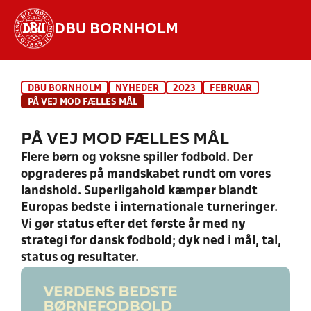
DBU BORNHOLM
Hvad vil du søge efter?
DBU BORNHOLM
NYHEDER
2023
FEBRUAR
INDHOLD OG NYHEDER
PÅ VEJ MOD FÆLLES MÅL
STILLINGER, RESULTATER, KLUBBER OG
PÅ VEJ MOD FÆLLES MÅL
HOLD
Flere børn og voksne spiller fodbold. Der
opgraderes på mandskabet rundt om vores
landshold. Superligahold kæmper blandt
Europas bedste i internationale turneringer.
Vi gør status efter det første år med ny
strategi for dansk fodbold; dyk ned i mål, tal,
status og resultater.