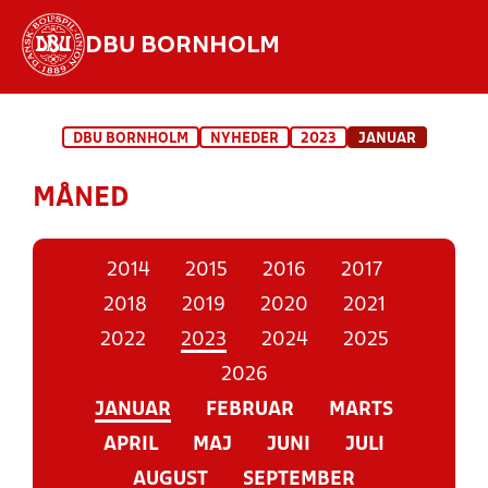
DBU BORNHOLM
Hvad vil du søge efter?
DBU BORNHOLM
NYHEDER
2023
JANUAR
INDHOLD OG NYHEDER
MÅNED
STILLINGER, RESULTATER, KLUBBER OG
HOLD
2014
2015
2016
2017
2018
2019
2020
2021
2022
2023
2024
2025
2026
JANUAR
FEBRUAR
MARTS
APRIL
MAJ
JUNI
JULI
AUGUST
SEPTEMBER