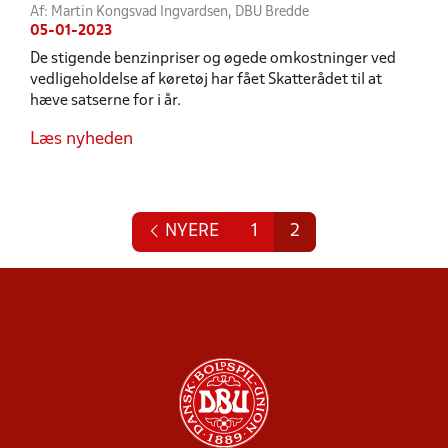
Af: Martin Kongsvad Ingvardsen, DBU Bredde
05-01-2023
De stigende benzinpriser og øgede omkostninger ved
vedligeholdelse af køretøj har fået Skatterådet til at
hæve satserne for i år.
Læs nyheden
NYERE
1
2