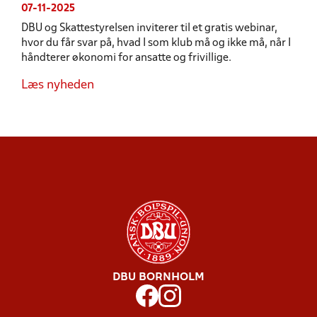
07-11-2025
DBU og Skattestyrelsen inviterer til et gratis webinar,
hvor du får svar på, hvad I som klub må og ikke må, når I
håndterer økonomi for ansatte og frivillige.
Læs nyheden
DBU BORNHOLM