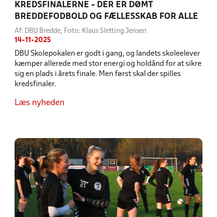
KREDSFINALERNE - DER ER DØMT
BREDDEFODBOLD OG FÆLLESSKAB FOR ALLE
Af: DBU Bredde, Foto: Klaus Sletting Jensen
14-11-2025
DBU Skolepokalen er godt i gang, og landets skoleelever
kæmper allerede med stor energi og holdånd for at sikre
sig en plads i årets finale. Men først skal der spilles
kredsfinaler.
Læs nyheden