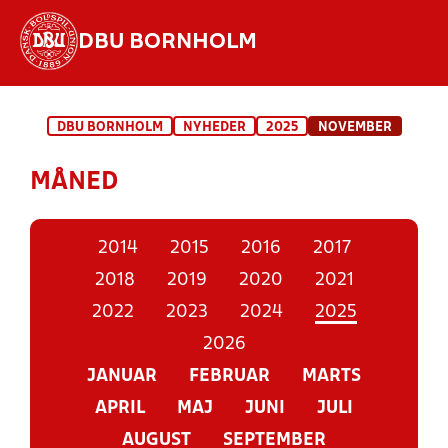
DBU BORNHOLM
Hvad vil du søge efter?
DBU BORNHOLM
NYHEDER
2025
NOVEMBER
INDHOLD OG NYHEDER
MÅNED
STILLINGER, RESULTATER, KLUBBER OG
HOLD
2014
2015
2016
2017
2018
2019
2020
2021
2022
2023
2024
2025
2026
JANUAR
FEBRUAR
MARTS
APRIL
MAJ
JUNI
JULI
AUGUST
SEPTEMBER