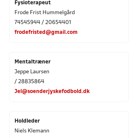
Fysioterapeut
Frode Frist Hummelgård
74545944 / 20654401
frodefristed@gmail.com
Mentaltræner
Jeppe Laursen
/ 28835864
Jel@soenderjyskefodbold.dk
Holdleder
Niels Klemann