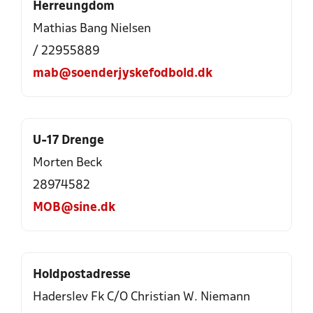
Herreungdom
Mathias Bang Nielsen
/ 22955889
mab@soenderjyskefodbold.dk
U-17 Drenge
Morten Beck
28974582
MOB@sine.dk
Holdpostadresse
Haderslev Fk C/O Christian W. Niemann