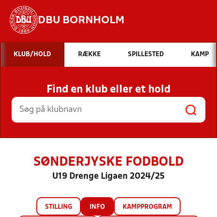
DBU BORNHOLM
Hvad vil du søge efter?
KLUB/HOLD
RÆKKE
SPILLESTED
KAMP
INDHOLD OG NYHEDER
Find en klub eller et hold
STILLINGER, RESULTATER, KLUBBER OG
HOLD
SØNDERJYSKE FODBOLD
U19 Drenge Ligaen 2024/25
STILLING
INFO
KAMPPROGRAM