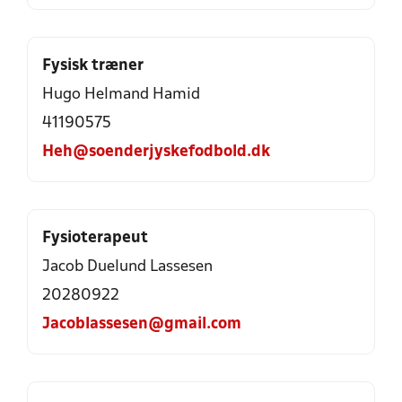
Fysisk træner
Hugo Helmand Hamid
41190575
Heh@soenderjyskefodbold.dk
Fysioterapeut
Jacob Duelund Lassesen
20280922
Jacoblassesen@gmail.com