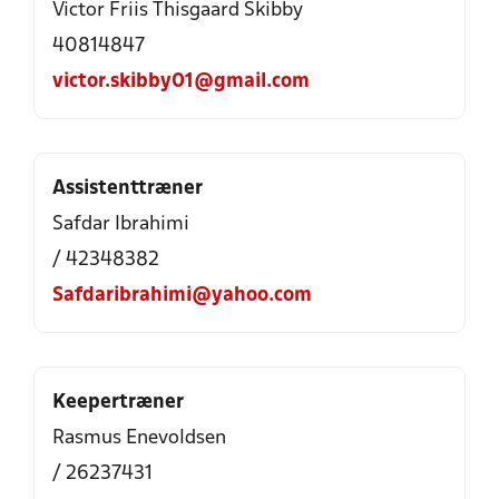
Victor Friis Thisgaard Skibby
40814847
victor.skibby01@gmail.com
Assistenttræner
Safdar Ibrahimi
/ 42348382
Safdaribrahimi@yahoo.com
Keepertræner
Rasmus Enevoldsen
/ 26237431