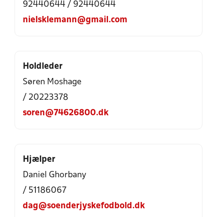
92440644 / 92440644
nielsklemann@gmail.com
Holdleder
Søren Moshage
/ 20223378
soren@74626800.dk
Hjælper
Daniel Ghorbany
/ 51186067
dag@soenderjyskefodbold.dk