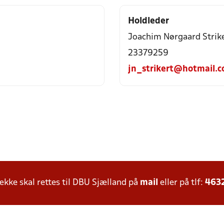
Holdleder
Joachim Nørgaard Strik
23379259
jn_strikert@hotmail.
ke skal rettes til DBU Sjælland på
mail
eller på tlf:
463