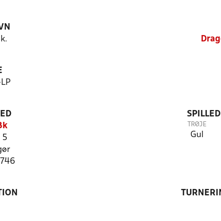
VN
k.
Drag
E
-LP
TED
SPILLE
TRØJE
Bk
Gul
 5
gør
0746
TION
TURNERI