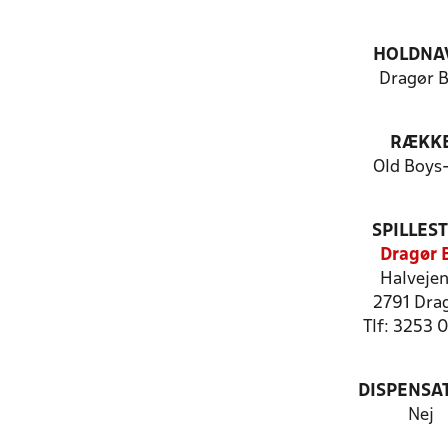
HOLDNA
Dragør B
RÆKK
Old Boys
SPILLES
Dragør 
Halvejen
2791 Dra
Tlf: 3253 
DISPENSA
Nej