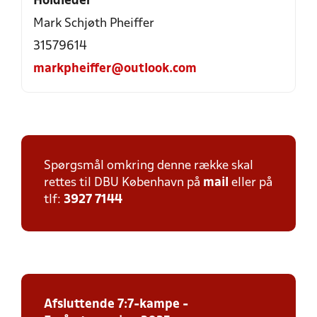
Holdleder
Mark Schjøth Pheiffer
31579614
markpheiffer@outlook.com
Spørgsmål omkring denne række skal
rettes til DBU København på
mail
eller på
tlf:
3927 7144
Afsluttende 7:7-kampe -