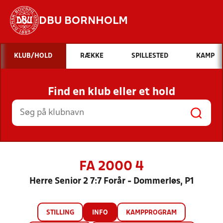
DBU BORNHOLM
Hvad vil du søge efter?
KLUB/HOLD
RÆKKE
SPILLESTED
KAMP
INDHOLD OG NYHEDER
Find en klub eller et hold
STILLINGER, RESULTATER, KLUBBER OG
HOLD
FA 2000 4
Herre Senior 2 7:7 Forår - Dommerløs, P1
STILLING
INFO
KAMPPROGRAM