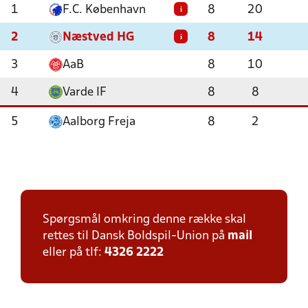
1
F.C. København
8
20
i
2
Næstved HG
8
14
i
3
AaB
8
10
4
Varde IF
8
8
5
Aalborg Freja
8
2
Spørgsmål omkring denne række skal
rettes til Dansk Boldspil-Union på
mail
eller på tlf:
4326 2222