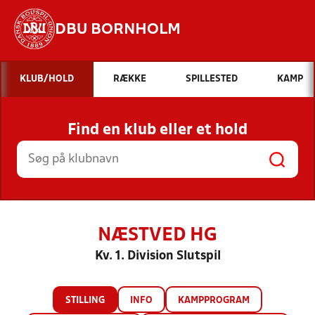
DBU BORNHOLM
Hvad vil du søge efter?
KLUB/HOLD
RÆKKE
SPILLESTED
KAMP
INDHOLD OG NYHEDER
Find en klub eller et hold
STILLINGER, RESULTATER, KLUBBER OG
HOLD
NÆSTVED HG
Kv. 1. Division Slutspil
STILLING
INFO
KAMPPROGRAM