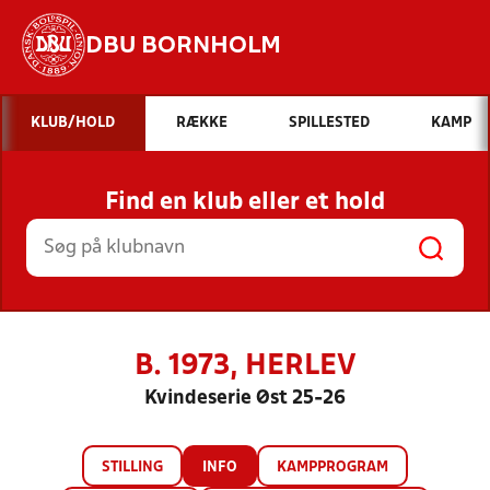
DBU BORNHOLM
Hvad vil du søge efter?
KLUB/HOLD
RÆKKE
SPILLESTED
KAMP
INDHOLD OG NYHEDER
Find en klub eller et hold
STILLINGER, RESULTATER, KLUBBER OG
HOLD
B. 1973, HERLEV
Kvindeserie Øst 25-26
STILLING
INFO
KAMPPROGRAM