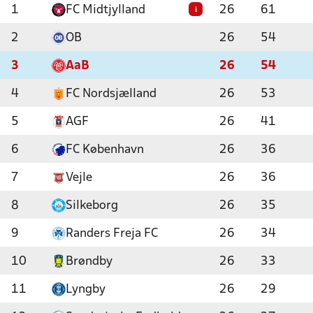
1
FC Midtjylland
26
61
i
2
OB
26
54
3
AaB
26
54
4
FC Nordsjælland
26
53
5
AGF
26
41
6
FC København
26
36
7
Vejle
26
36
8
Silkeborg
26
35
9
Randers Freja FC
26
34
10
Brøndby
26
33
11
Lyngby
26
29