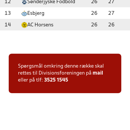
12
Sønderjyske Fodbold
26
27
13
Esbjerg
26
27
14
AC Horsens
26
26
Spørgsmål omkring denne række skal
rettes til Divisionsforeningen på
mail
eller på tlf:
3525 1545