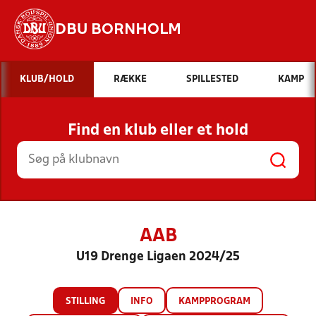
DBU BORNHOLM
Hvad vil du søge efter?
KLUB/HOLD
RÆKKE
SPILLESTED
KAMP
INDHOLD OG NYHEDER
Find en klub eller et hold
STILLINGER, RESULTATER, KLUBBER OG
HOLD
AAB
U19 Drenge Ligaen 2024/25
STILLING
INFO
KAMPPROGRAM