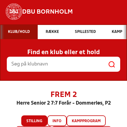
DBU BORNHOLM
Hvad vil du søge efter?
KLUB/HOLD
RÆKKE
SPILLESTED
KAMP
INDHOLD OG NYHEDER
Find en klub eller et hold
STILLINGER, RESULTATER, KLUBBER OG
HOLD
FREM 2
Herre Senior 2 7:7 Forår - Dommerløs, P2
STILLING
INFO
KAMPPROGRAM