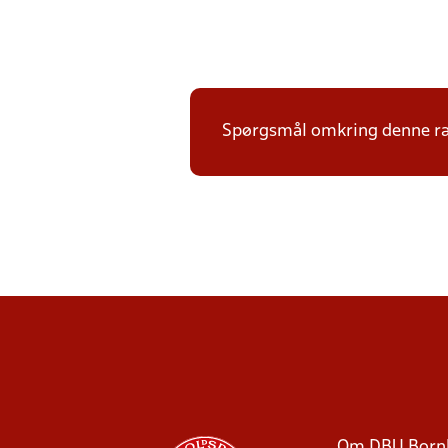
Spørgsmål omkring denne ræ
Om DBU Born