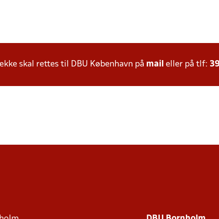
kke skal rettes til DBU København på
mail
eller på tlf:
39
holm
DBU Bornholm