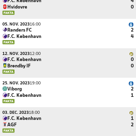
F.C. København
4
Hvidovre
0
05. NOV. 2023
16:00
Randers FC
2
F.C. København
4
12. NOV. 2023
12:00
F.C. København
0
Brøndby IF
0
25. NOV. 2023
19:00
Viborg
2
F.C. København
1
03. DEC. 2023
18:00
F.C. København
1
AGF
2