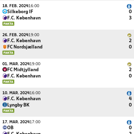
18. FEB. 2024
16:00
Silkeborg IF
0
F.C. København
3
26. FEB. 2024
19:00
F.C. København
2
FC Nordsjælland
0
01. MAR. 2024
19:00
FC Midtjylland
2
F.C. København
0
10. MAR. 2024
16:00
F.C. København
4
Lyngby BK
0
17. MAR. 2024
17:00
OB
0