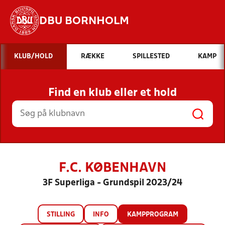
DBU BORNHOLM
Hvad vil du søge efter?
KLUB/HOLD
RÆKKE
SPILLESTED
KAMP
INDHOLD OG NYHEDER
Find en klub eller et hold
STILLINGER, RESULTATER, KLUBBER OG
HOLD
F.C. KØBENHAVN
3F Superliga - Grundspil 2023/24
STILLING
INFO
KAMPPROGRAM