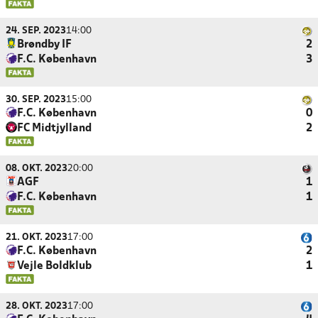
24. SEP. 2023
14:00
Brøndby IF
2
F.C. København
3
30. SEP. 2023
15:00
F.C. København
0
FC Midtjylland
2
08. OKT. 2023
20:00
AGF
1
F.C. København
1
21. OKT. 2023
17:00
F.C. København
2
Vejle Boldklub
1
28. OKT. 2023
17:00