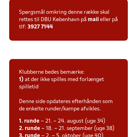
Spørgsmål omkring denne række skal
rettes til DBU København på
mail
eller på
tlf:
3927 7144
Klubberne bedes bemærke:
1)
at der ikke spilles med forlænget
spilletid
Denne side opdateres efterhånden som
de enkelte runder/kampe afvikles.
1. runde
– 21. – 24. august (uge 34)
2. runde
– 18. – 21. september (uge 38)
3. runde
– 2. – 5. oktober (uge 40)