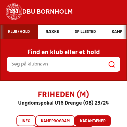
DBU BORNHOLM
Hvad vil du søge efter?
KLUB/HOLD
RÆKKE
SPILLESTED
KAMP
INDHOLD OG NYHEDER
Find en klub eller et hold
STILLINGER, RESULTATER, KLUBBER OG
HOLD
FRIHEDEN (M)
Ungdomspokal U16 Drenge (08) 23/24
INFO
KAMPPROGRAM
KARANTÆNER