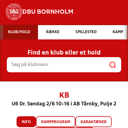
DBU BORNHOLM
Hvad vil du søge efter?
KLUB/HOLD
RÆKKE
SPILLESTED
KAMP
INDHOLD OG NYHEDER
Find en klub eller et hold
STILLINGER, RESULTATER, KLUBBER OG
HOLD
KB
U6 Dr. Søndag 2/6 10-16 i AB Tårnby, Pulje 2
INFO
KAMPPROGRAM
KARANTÆNER