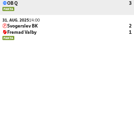
OB Q
3
31. AUG. 2025
14:00
Svogerslev BK
2
Fremad Valby
1