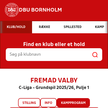
DBU BORNHOLM
Hvad vil du søge efter?
KLUB/HOLD
RÆKKE
SPILLESTED
KAMP
INDHOLD OG NYHEDER
Find en klub eller et hold
STILLINGER, RESULTATER, KLUBBER OG
HOLD
FREMAD VALBY
C-Liga - Grundspil 2025/26, Pulje 1
STILLING
INFO
KAMPPROGRAM