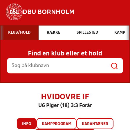
DBU BORNHOLM
Hvad vil du søge efter?
KLUB/HOLD
RÆKKE
SPILLESTED
KAMP
INDHOLD OG NYHEDER
Find en klub eller et hold
STILLINGER, RESULTATER, KLUBBER OG
HOLD
HVIDOVRE IF
U6 Piger (18) 3:3 Forår
INFO
KAMPPROGRAM
KARANTÆNER