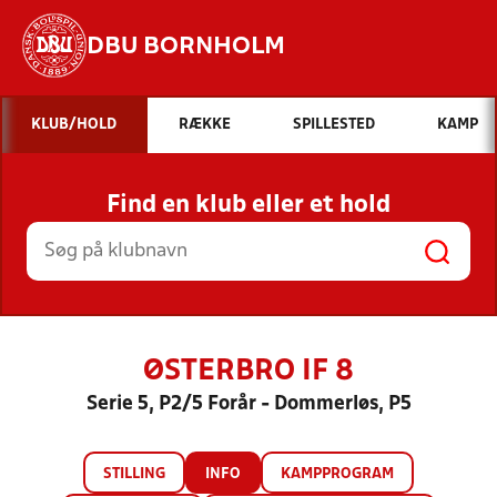
DBU BORNHOLM
Hvad vil du søge efter?
KLUB/HOLD
RÆKKE
SPILLESTED
KAMP
INDHOLD OG NYHEDER
Find en klub eller et hold
STILLINGER, RESULTATER, KLUBBER OG
HOLD
ØSTERBRO IF 8
Serie 5, P2/5 Forår - Dommerløs, P5
STILLING
INFO
KAMPPROGRAM