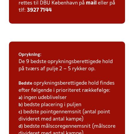
rettes til DBU København på
mail
eller på
tlf:
3927 7144
Oprykning:
De 9 bedste oprykningsberettigede hold
på tværs af pulje 2 – 5 rykker op.
oprykningsberettigede hold findes
Bedste
efter følgende i prioriteret rækkefølge:
ingen udeblivelser
a)
bedste placering i puljen
b)
bedste pointgennemsnit (antal point
c)
divideret med antal kampe)
bedste målscoregennemsnit (målscore
d)
divideret med antal kampe)