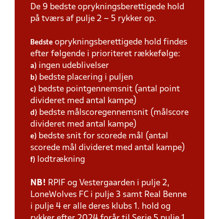
De 9 bedste oprykningsberettigede hold
på tværs af pulje 2 – 5 rykker op.
oprykningsberettigede hold findes
Bedste
efter følgende i prioriteret rækkefølge:
ingen udeblivelser
a)
bedste placering i puljen
b)
bedste pointgennemsnit (antal point
c)
divideret med antal kampe)
bedste målscoregennemsnit (målscore
d)
divideret med antal kampe)
bedste snit for scorede mål (antal
e)
scorede mål divideret med antal kampe)
lodtrækning
f)
NB!
RPIF og Vestergaarden i pulje 2,
LoneWolves FC i pulje 3 samt Real Benne
i pulje 4 er alle deres klubs 1. hold og
rykker efter 2024 forår til Serie 5 pulje 1