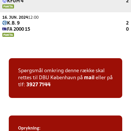
KFUM 4
2
16. JUN. 2024
12:00
K.B. 9
2
FA 2000 15
0
Spørgsmål omkring denne række skal
rettes til DBU København på
mail
eller på
tlf:
3927 7144
Oprykning: