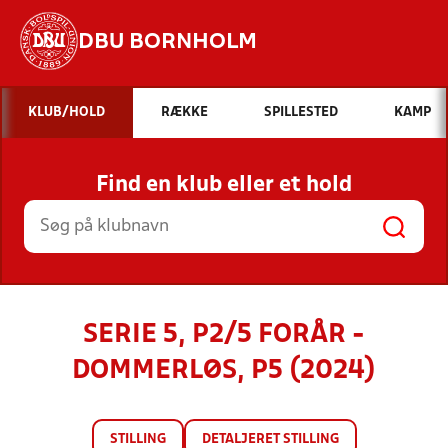
DBU BORNHOLM
Hvad vil du søge efter?
KLUB/HOLD
RÆKKE
SPILLESTED
KAMP
INDHOLD OG NYHEDER
Find en klub eller et hold
STILLINGER, RESULTATER, KLUBBER OG
HOLD
SERIE 5, P2/5 FORÅR -
DOMMERLØS, P5 (2024)
STILLING
DETALJERET STILLING