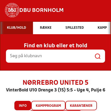
DBU BORNHOLM
Hvad vil du søge efter?
KLUB/HOLD
RÆKKE
SPILLESTED
KAMP
INDHOLD OG NYHEDER
Find en klub eller et hold
STILLINGER, RESULTATER, KLUBBER OG
HOLD
NØRREBRO UNITED 5
VinterBold U10 Drenge 3 (15) 5:5 - Uge 4, Pulje 6
INFO
KAMPPROGRAM
KARANTÆNER