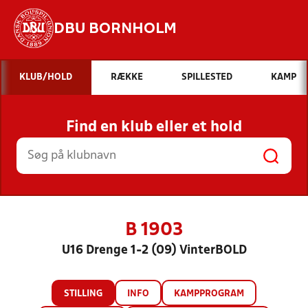
DBU BORNHOLM
Hvad vil du søge efter?
KLUB/HOLD
RÆKKE
SPILLESTED
KAMP
INDHOLD OG NYHEDER
Find en klub eller et hold
STILLINGER, RESULTATER, KLUBBER OG
HOLD
B 1903
U16 Drenge 1-2 (09) VinterBOLD
STILLING
INFO
KAMPPROGRAM