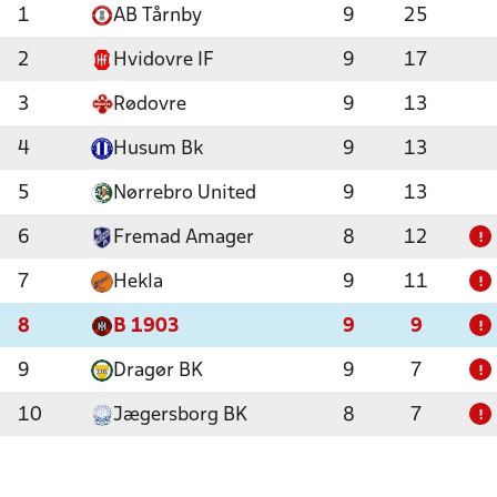
1
AB Tårnby
9
25
2
Hvidovre IF
9
17
3
Rødovre
9
13
4
Husum Bk
9
13
5
Nørrebro United
9
13
6
Fremad Amager
8
12
!
7
Hekla
9
11
!
8
B 1903
9
9
!
9
Dragør BK
9
7
!
10
Jægersborg BK
8
7
!