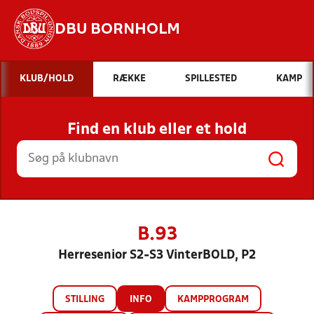
DBU BORNHOLM
Hvad vil du søge efter?
KLUB/HOLD
RÆKKE
SPILLESTED
KAMP
INDHOLD OG NYHEDER
Find en klub eller et hold
STILLINGER, RESULTATER, KLUBBER OG
HOLD
B.93
Herresenior S2-S3 VinterBOLD, P2
STILLING
INFO
KAMPPROGRAM