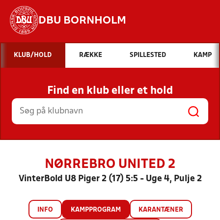
DBU BORNHOLM
Hvad vil du søge efter?
KLUB/HOLD
RÆKKE
SPILLESTED
KAMP
INDHOLD OG NYHEDER
Find en klub eller et hold
STILLINGER, RESULTATER, KLUBBER OG
HOLD
NØRREBRO UNITED 2
VinterBold U8 Piger 2 (17) 5:5 - Uge 4, Pulje 2
INFO
KAMPPROGRAM
KARANTÆNER