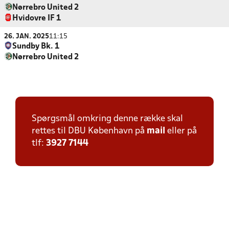
Nørrebro United 2
Hvidovre IF 1
26. JAN. 2025
11:15
Sundby Bk. 1
Nørrebro United 2
Spørgsmål omkring denne række skal
rettes til DBU København på
mail
eller på
tlf:
3927 7144