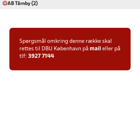
AB Tårnby (2)
Spørgsmål omkring denne række skal
rettes til DBU København på
mail
eller på
tlf:
3927 7144