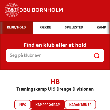
DBU BORNHOLM
Hvad vil du søge efter?
KLUB/HOLD
RÆKKE
SPILLESTED
KAMP
INDHOLD OG NYHEDER
Find en klub eller et hold
STILLINGER, RESULTATER, KLUBBER OG
HOLD
HB
Træningskamp U19 Drenge Divisionen
INFO
KAMPPROGRAM
KARANTÆNER