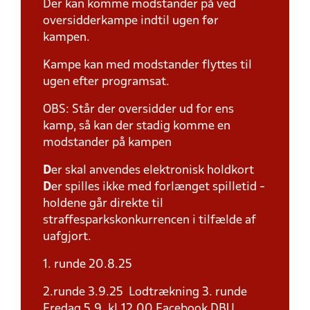
Der kan komme modstander på ved
oversidderkampe indtil ugen før
kampen.
Kampe kan med modstander flyttes til
ugen efter programsat.
OBS: Står der oversidder ud for ens
kamp, så kan der stadig komme en
modstander på kampen
D
er skal anvendes elektronisk holdkort
D
er spilles ikke med forlænget spilletid -
holdene går direkte til
straffesparkskonkurrencen i tilfælde af
uafgjort.
1. runde 20.8.25
2.runde 3.9.25 Lodtrækning 3. runde
Fredag 5.9. kl.12.00 Facebook DBU