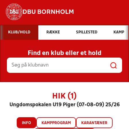
DBU BORNHOLM
Hvad vil du søge efter?
KLUB/HOLD
RÆKKE
SPILLESTED
KAMP
INDHOLD OG NYHEDER
Find en klub eller et hold
STILLINGER, RESULTATER, KLUBBER OG
HOLD
HIK (1)
Ungdomspokalen U19 Piger (07-08-09) 25/26
INFO
KAMPPROGRAM
KARANTÆNER