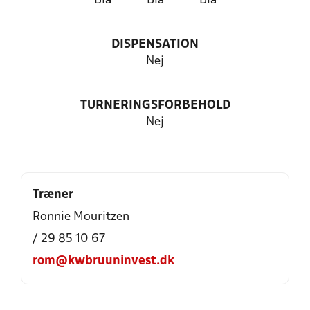
Blå
Blå
Blå
DISPENSATION
Nej
TURNERINGSFORBEHOLD
Nej
Træner
Ronnie Mouritzen
/ 29 85 10 67
rom@kwbruuninvest.dk