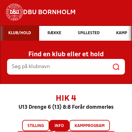
DBU BORNHOLM
Hvad vil du søge efter?
KLUB/HOLD
RÆKKE
SPILLESTED
KAMP
INDHOLD OG NYHEDER
Find en klub eller et hold
STILLINGER, RESULTATER, KLUBBER OG
HOLD
HIK 4
U13 Drenge 6 (13) 8:8 Forår dommerløs
STILLING
INFO
KAMPPROGRAM