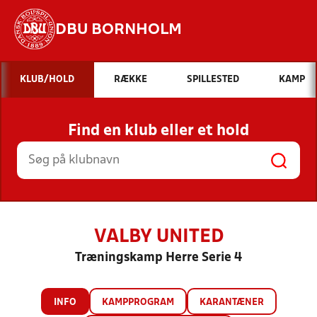
DBU BORNHOLM
Hvad vil du søge efter?
KLUB/HOLD
RÆKKE
SPILLESTED
KAMP
INDHOLD OG NYHEDER
Find en klub eller et hold
STILLINGER, RESULTATER, KLUBBER OG
HOLD
VALBY UNITED
Træningskamp Herre Serie 4
INFO
KAMPPROGRAM
KARANTÆNER