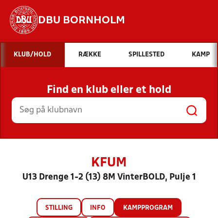
DBU BORNHOLM
Hvad vil du søge efter?
KLUB/HOLD
RÆKKE
SPILLESTED
KAMP
INDHOLD OG NYHEDER
Find en klub eller et hold
STILLINGER, RESULTATER, KLUBBER OG
HOLD
KFUM
U13 Drenge 1-2 (13) 8M VinterBOLD, Pulje 1
STILLING
INFO
KAMPPROGRAM