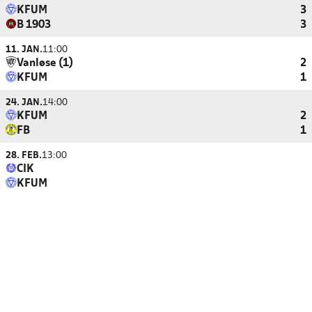
KFUM
3
B 1903
3
11. JAN.
11:00
Vanløse (1)
2
KFUM
1
24. JAN.
14:00
KFUM
2
FB
1
28. FEB.
13:00
CIK
KFUM