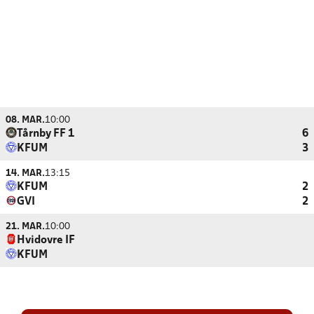
08. MAR.
10:00
Tårnby FF 1
6
KFUM
3
14. MAR.
13:15
KFUM
2
GVI
2
21. MAR.
10:00
Hvidovre IF
KFUM