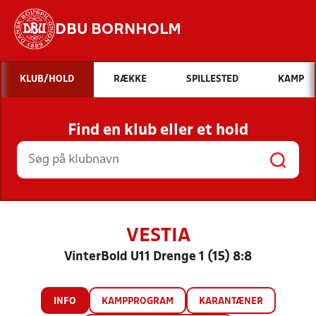
DBU BORNHOLM
Hvad vil du søge efter?
KLUB/HOLD
RÆKKE
SPILLESTED
KAMP
INDHOLD OG NYHEDER
Find en klub eller et hold
STILLINGER, RESULTATER, KLUBBER OG
HOLD
VESTIA
VinterBold U11 Drenge 1 (15) 8:8
INFO
KAMPPROGRAM
KARANTÆNER