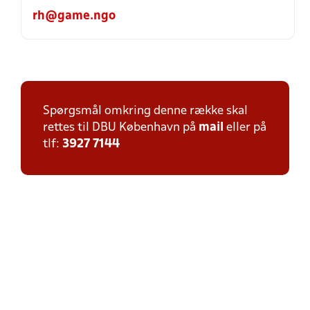
rh@game.ngo
Spørgsmål omkring denne række skal
rettes til DBU København på
mail
eller på
tlf:
3927 7144