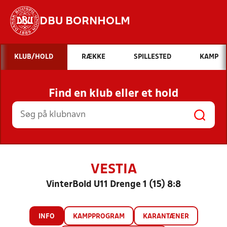
DBU BORNHOLM
Hvad vil du søge efter?
KLUB/HOLD
RÆKKE
SPILLESTED
KAMP
INDHOLD OG NYHEDER
Find en klub eller et hold
STILLINGER, RESULTATER, KLUBBER OG
HOLD
VESTIA
VinterBold U11 Drenge 1 (15) 8:8
INFO
KAMPPROGRAM
KARANTÆNER