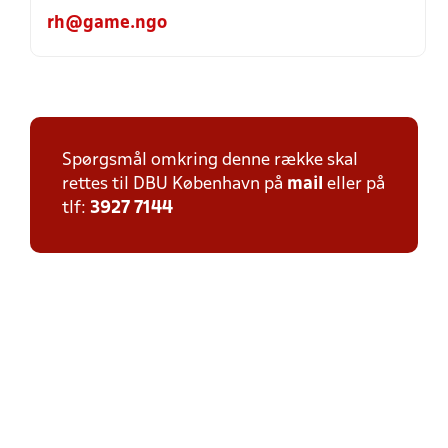
rh@game.ngo
Spørgsmål omkring denne række skal
rettes til DBU København på
mail
eller på
tlf:
3927 7144