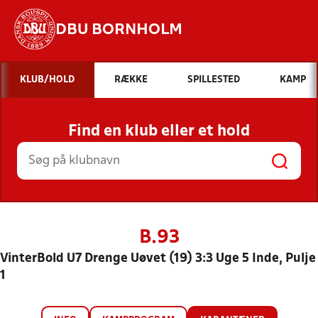
DBU BORNHOLM
Hvad vil du søge efter?
KLUB/HOLD
RÆKKE
SPILLESTED
KAMP
INDHOLD OG NYHEDER
Find en klub eller et hold
STILLINGER, RESULTATER, KLUBBER OG
HOLD
B.93
VinterBold U7 Drenge Uøvet (19) 3:3 Uge 5 Inde, Pulje
1