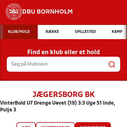
DBU BORNHOLM
Hvad vil du søge efter?
KLUB/HOLD
RÆKKE
SPILLESTED
KAMP
INDHOLD OG NYHEDER
Find en klub eller et hold
STILLINGER, RESULTATER, KLUBBER OG
HOLD
JÆGERSBORG BK
VinterBold U7 Drenge Uøvet (19) 3:3 Uge 51 Inde,
Pulje 3