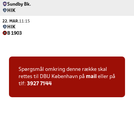
Sundby Bk.
HIK
22. MAR.
11:15
HIK
B 1903
Spørgsmål omkring denne række skal
rettes til DBU København på
mail
eller på
tlf:
3927 7144