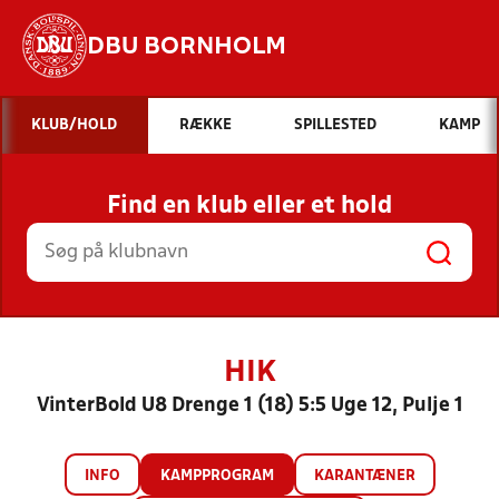
DBU BORNHOLM
Hvad vil du søge efter?
KLUB/HOLD
RÆKKE
SPILLESTED
KAMP
INDHOLD OG NYHEDER
Find en klub eller et hold
STILLINGER, RESULTATER, KLUBBER OG
HOLD
HIK
VinterBold U8 Drenge 1 (18) 5:5 Uge 12, Pulje 1
INFO
KAMPPROGRAM
KARANTÆNER