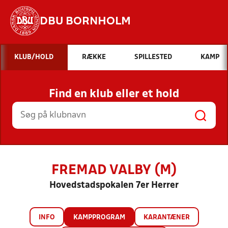
DBU BORNHOLM
Hvad vil du søge efter?
KLUB/HOLD
RÆKKE
SPILLESTED
KAMP
INDHOLD OG NYHEDER
Find en klub eller et hold
STILLINGER, RESULTATER, KLUBBER OG
HOLD
FREMAD VALBY (M)
Hovedstadspokalen 7er Herrer
INFO
KAMPPROGRAM
KARANTÆNER