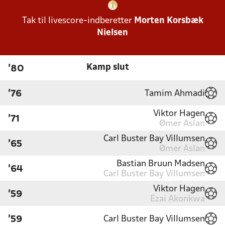
Tak til livescore-indberetter
Morten Korsbæk
Nielsen
Kamp slut
'80
Tamim Ahmadi
'76
Viktor Hagen
'71
Ømer Aslan
Carl Buster Bay Villumsen
'65
Ømer Aslan
Bastian Bruun Madsen
'64
Carl Buster Bay Villumsen
Viktor Hagen
'59
Ezai Akonkwa
Carl Buster Bay Villumsen
'59