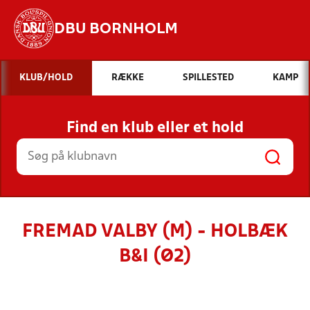
DBU BORNHOLM
Hvad vil du søge efter?
KLUB/HOLD
RÆKKE
SPILLESTED
KAMP
INDHOLD OG NYHEDER
Find en klub eller et hold
STILLINGER, RESULTATER, KLUBBER OG
HOLD
FREMAD VALBY (M) - HOLBÆK
B&I (Ø2)