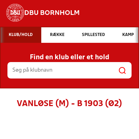
DBU BORNHOLM
Hvad vil du søge efter?
KLUB/HOLD
RÆKKE
SPILLESTED
KAMP
INDHOLD OG NYHEDER
Find en klub eller et hold
STILLINGER, RESULTATER, KLUBBER OG
HOLD
VANLØSE (M) - B 1903 (Ø2)