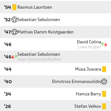
Rasmus Lauritsen
'54
Sebastian Sebulonsen
'52
Mathias Damm Kvistgaarden
'47
David Colina
'46
Luka Hujber
Sebastian Sebulonsen
'46
Sean Desmond Klaiber
Musa Juwara
'44
Dimitrios Emmanouilidis
'40
Hamza Barry
'34
Stefan Velkov
'26