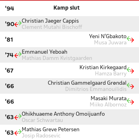
Kamp slut
'94
Christian Jaeger Cappis
'90
Clement Mutahi Bischoff
Yeni N'Gbakoto
'81
Musa Juwara
Emmanuel Yeboah
'74
Mathias Damm Kvistgaarden
Kristian Kirkegaard
'67
Hamza Barry
Christian Gammelgaard Grøndal
'66
Dimitrios Emmanouilidis
Masaki Murata
'66
Miiko Albornoz
Ohikhuaeme Anthony Omoijuanfo
'63
Oscar Schwartau
Mathias Greve Petersen
'63
Josip Radosevic