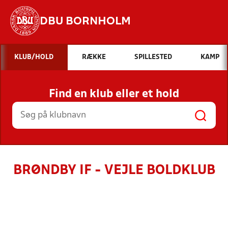
DBU BORNHOLM
Hvad vil du søge efter?
KLUB/HOLD
RÆKKE
SPILLESTED
KAMP
INDHOLD OG NYHEDER
Find en klub eller et hold
STILLINGER, RESULTATER, KLUBBER OG
HOLD
BRØNDBY IF - VEJLE BOLDKLUB