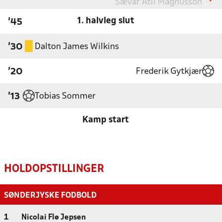
Sævar Atli Magnusson
1. halvleg slut
'45
Dalton James Wilkins
'30
Frederik Gytkjær
'20
Tobias Sommer
'13
Kamp start
HOLDOPSTILLINGER
SØNDERJYSKE FODBOLD
1
Nicolai Flø Jepsen