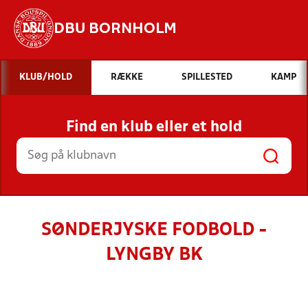
DBU BORNHOLM
Hvad vil du søge efter?
KLUB/HOLD
RÆKKE
SPILLESTED
KAMP
INDHOLD OG NYHEDER
Find en klub eller et hold
STILLINGER, RESULTATER, KLUBBER OG
HOLD
SØNDERJYSKE FODBOLD -
LYNGBY BK