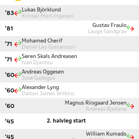
Lukas Björklund
'83
Kristall Mani Ingason
Gustav Fraulo
'81
Lauge Sandgrav
Mohamed Cherif
'71
Daniel Leo Gretarsson
Søren Skals Andreasen
'71
Ivan Djantou
Andreas Oggesen
'60
José Gallegos
Alexander Lyng
'60
Dalton James Wilkins
Magnus Riisgaard Jensen
'60
Andreas Bjelland
2. halvleg start
'45
William Kumado
'45