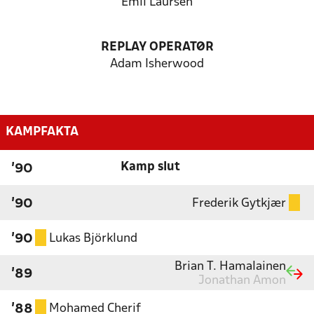
Emil Laursen
REPLAY OPERATØR
Adam Isherwood
KAMPFAKTA
Kamp slut
'90
Frederik Gytkjær
'90
Lukas Björklund
'90
Brian T. Hamalainen
'89
Jonathan Amon
Mohamed Cherif
'88