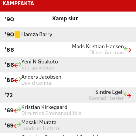
KAMPFAKTA
Kamp slut
'90
Hamza Barry
'90
Mads Kristian Hansen
'88
Oliver Antman
Yeni N'Gbakoto
'86
Stefan Velkov
Anders Jacobsen
'86
David Colina
Sindre Egeli
'72
Conrad Harder
Kristian Kirkegaard
'69
Dimitrios Emmanouilidis
Masaki Murata
'69
Lundrim Hetemi