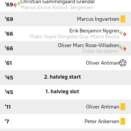
Christian Gammelgaard Grøndal
'69
Marius Elvius Kolind-Jørgensen
Marcus Ingvartsen
'69
Erik Benjamin Nygren
'66
Maho Yepie Dorgeles Guy-Mario Bocha
Oliver Marc Rose-Villadsen
'66
Zidan Sertdemir
Oliver Antman
'61
2. halvleg start
'45
1. halvleg slut
'45
Oliver Antman
'11
Peter Ankersen
'7