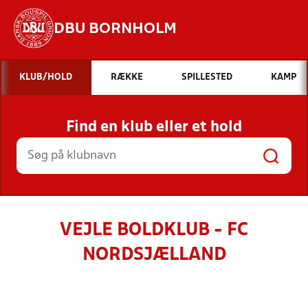
DBU BORNHOLM
Hvad vil du søge efter?
KLUB/HOLD
RÆKKE
SPILLESTED
KAMP
INDHOLD OG NYHEDER
Find en klub eller et hold
STILLINGER, RESULTATER, KLUBBER OG
HOLD
VEJLE BOLDKLUB - FC
NORDSJÆLLAND